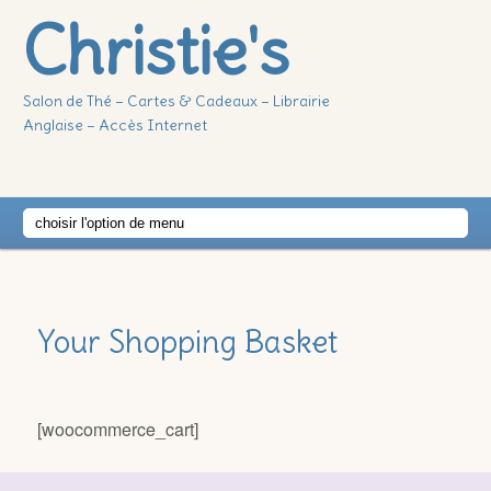
Christie's
Salon de Thé – Cartes & Cadeaux – Librairie
Anglaise – Accès Internet
Main
Skip
Skip
menu
to
to
Your Shopping Basket
primary
secondary
content
content
[woocommerce_cart]